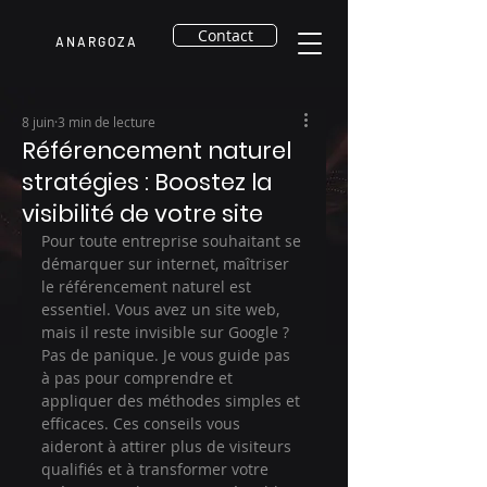
Contact
A N A R G O Z A
8 juin
3 min de lecture
Référencement naturel
stratégies : Boostez la
visibilité de votre site
Pour toute entreprise souhaitant se 
démarquer sur internet, maîtriser 
le référencement naturel est 
essentiel. Vous avez un site web, 
mais il reste invisible sur Google ? 
Pas de panique. Je vous guide pas 
à pas pour comprendre et 
appliquer des méthodes simples et 
efficaces. Ces conseils vous 
aideront à attirer plus de visiteurs 
qualifiés et à transformer votre 