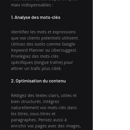
mais indispensables :
1. Analyse des mots-clés
Identifiez les mots et expressions 
que vos clients potentiels utilisent. 
Utilisez des outils comme Google 
Keyword Planner ou Ubersuggest. 
Privilégiez des mots-clés 
spécifiques (longue traîne) pour 
attirer un trafic plus ciblé.
2. Optimisation du contenu
Rédigez des textes clairs, utiles et 
bien structurés. Intégrez 
naturellement vos mots-clés dans 
les titres, sous-titres et 
paragraphes. Pensez aussi à 
enrichir vos pages avec des images, 