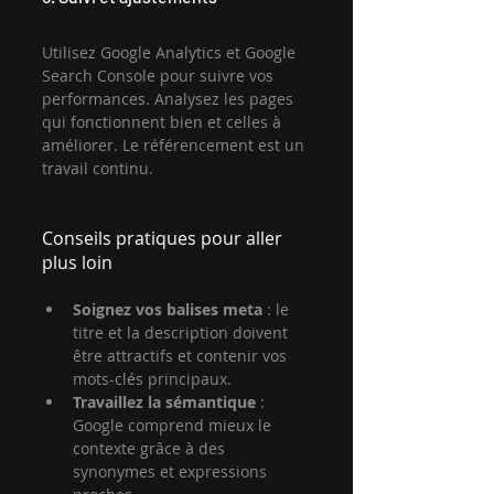
Utilisez Google Analytics et Google 
Search Console pour suivre vos 
performances. Analysez les pages 
qui fonctionnent bien et celles à 
améliorer. Le référencement est un 
travail continu.
Conseils pratiques pour aller 
plus loin
Soignez vos balises meta
 : le 
titre et la description doivent 
être attractifs et contenir vos 
mots-clés principaux.
Travaillez la sémantique
 : 
Google comprend mieux le 
contexte grâce à des 
synonymes et expressions 