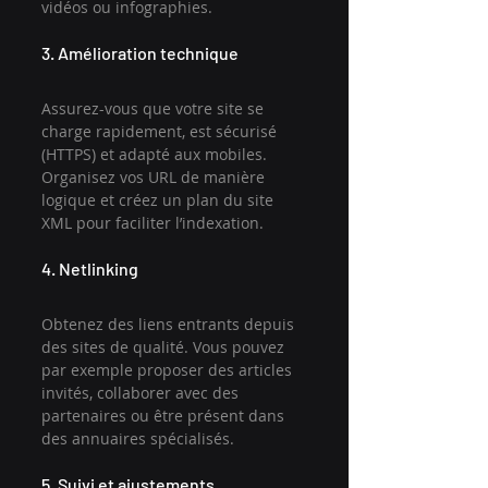
vidéos ou infographies.
3. Amélioration technique
Assurez-vous que votre site se 
charge rapidement, est sécurisé 
(HTTPS) et adapté aux mobiles. 
Organisez vos URL de manière 
logique et créez un plan du site 
XML pour faciliter l’indexation.
4. Netlinking
Obtenez des liens entrants depuis 
des sites de qualité. Vous pouvez 
par exemple proposer des articles 
invités, collaborer avec des 
partenaires ou être présent dans 
des annuaires spécialisés.
5. Suivi et ajustements