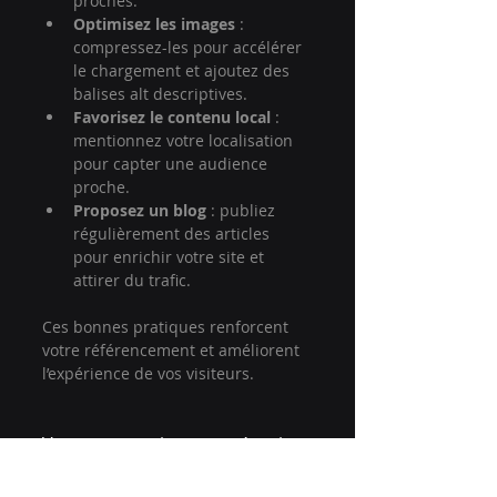
proches.
Optimisez les images
 : 
compressez-les pour accélérer 
le chargement et ajoutez des 
balises alt descriptives.
Favorisez le contenu local
 : 
mentionnez votre localisation 
pour capter une audience 
proche.
Proposez un blog
 : publiez 
régulièrement des articles 
pour enrichir votre site et 
attirer du trafic.
Ces bonnes pratiques renforcent 
votre référencement et améliorent 
l’expérience de vos visiteurs.
Votre partenaire pour réussir 
en ligne