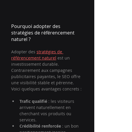
Pourquoi adopter des 
stratégies de référencement 
naturel ?
Adopter des 
stratégies de 
référencement naturel
 est un 
investissement durable. 
Contrairement aux campagnes 
publicitaires payantes, le SEO offre 
une visibilité stable et pérenne. 
Voici quelques avantages concrets :
Trafic qualifié
 : les visiteurs 
arrivent naturellement en 
cherchant vos produits ou 
services.
Crédibilité renforcée
 : un bon 