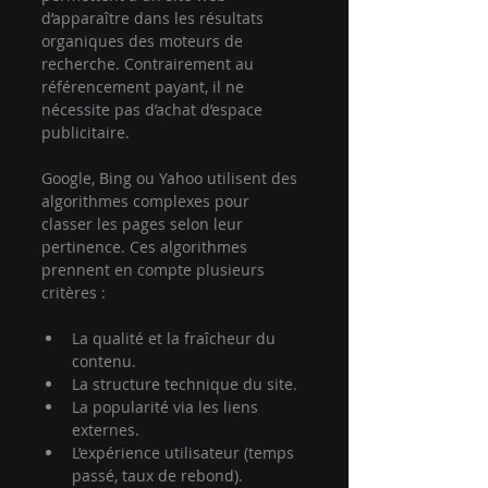
d’apparaître dans les résultats 
organiques des moteurs de 
recherche. Contrairement au 
référencement payant, il ne 
nécessite pas d’achat d’espace 
publicitaire.
Google, Bing ou Yahoo utilisent des 
algorithmes complexes pour 
classer les pages selon leur 
pertinence. Ces algorithmes 
prennent en compte plusieurs 
critères :
La qualité et la fraîcheur du 
contenu.
La structure technique du site.
La popularité via les liens 
externes.
L’expérience utilisateur (temps 
passé, taux de rebond).