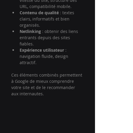
vitesse du site, structure des 
URL, compatibilité mobile.
Contenu de qualité
 : textes 
clairs, informatifs et bien 
organisés.
Netlinking
 : obtenir des liens 
entrants depuis des sites 
fiables.
Expérience utilisateur
 : 
navigation fluide, design 
attractif.
Ces éléments combinés permettent 
à Google de mieux comprendre 
votre site et de le recommander 
aux internautes.