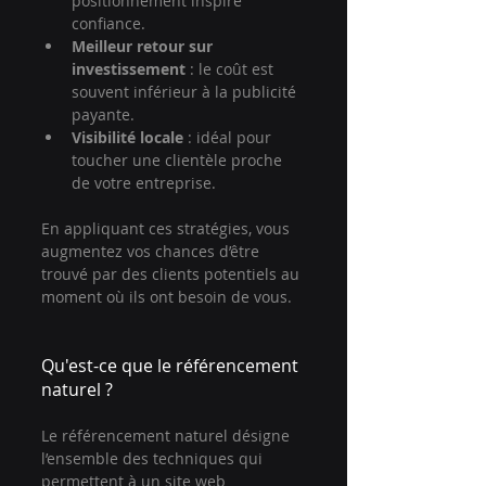
positionnement inspire 
confiance.
Meilleur retour sur 
investissement
 : le coût est 
souvent inférieur à la publicité 
payante.
Visibilité locale
 : idéal pour 
toucher une clientèle proche 
de votre entreprise.
En appliquant ces stratégies, vous 
augmentez vos chances d’être 
trouvé par des clients potentiels au 
moment où ils ont besoin de vous.
Qu'est-ce que le référencement 
naturel ?
Le référencement naturel désigne 
l’ensemble des techniques qui 
permettent à un site web 