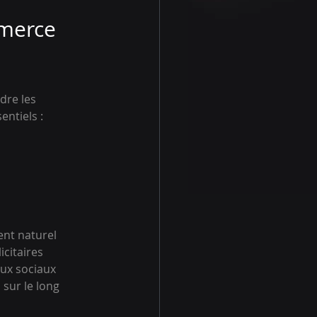
merce 
dre les 
entiels :
ent naturel 
citaires 
ux sociaux 
 sur le long 