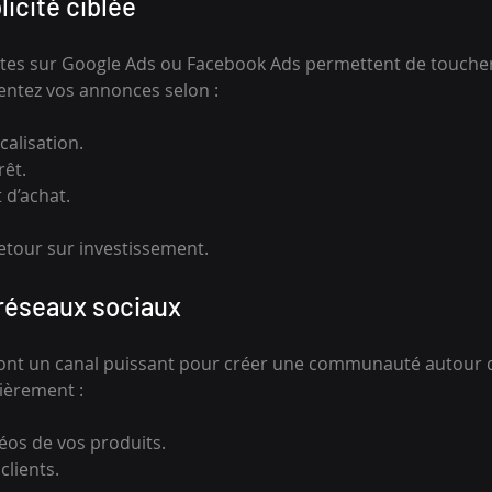
blicité ciblée
es sur Google Ads ou Facebook Ads permettent de touche
entez vos annonces selon :
ocalisation.
rêt.
d’achat.
etour sur investissement.
 réseaux sociaux
sont un canal puissant pour créer une communauté autour d
ièrement :
éos de vos produits.
lients.