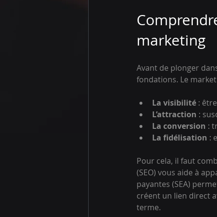
Comprendre 
marketing
Avant de plonger dans
fondations. Le marketi
La visibilité
 : êtr
L’attraction
 : sus
La conversion
 : 
La fidélisation
 :
Pour cela, il faut com
(SEO) vous aide à appa
payantes (SEA) permet
créent un lien direct a
terme.