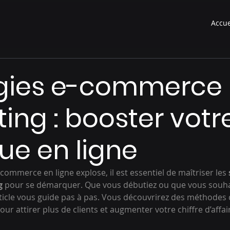
Accue
égies e-commerce
ing : booster votr
ue en ligne
mmerce en ligne explose, il est essentiel de maîtriser les 
g
 pour se démarquer. Que vous débutiez ou que vous souhai
rticle vous guide pas à pas. Vous découvrirez des méthodes 
our attirer plus de clients et augmenter votre chiffre d’affai