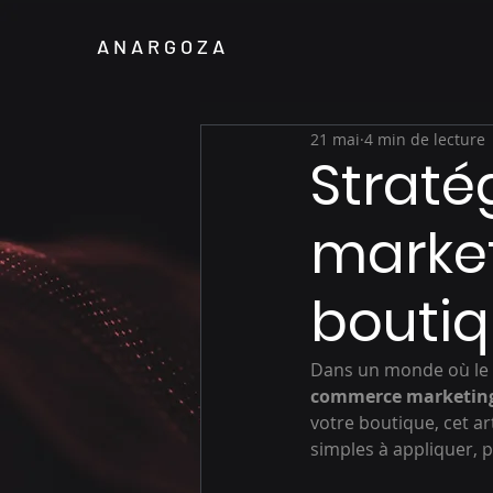
A N A R G O Z A
21 mai
4 min de lecture
Strat
market
boutiq
Dans un monde où le co
commerce marketin
votre boutique, cet a
simples à appliquer, p