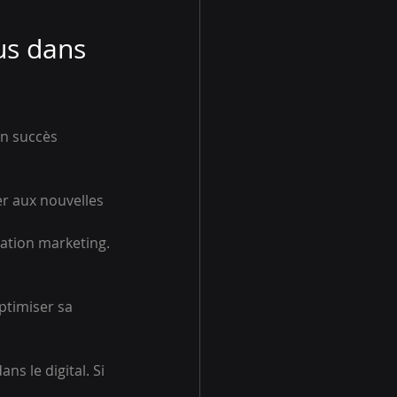
us dans 
un succès 
er aux nouvelles 
sation marketing.
timiser sa 
s le digital. Si 