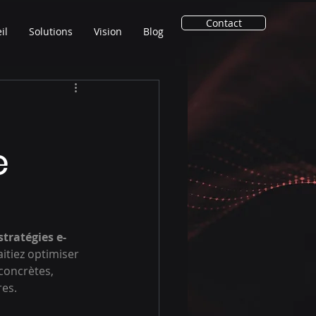
Contact
il
Solutions
Vision
Blog
e
stratégies e-
tiez optimiser 
concrètes, 
res.