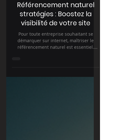
8 juin
3 min de lecture
Référencement naturel
stratégies : Boostez la
visibilité de votre site
Pour toute entreprise souhaitant se
démarquer sur internet, maîtriser le
référencement naturel est essentiel.
Vous avez un site web, mais il reste
invisible sur Google ? Pas de panique. Je
vous guide pas à pas pour comprendre
et appliquer des méthodes simples et
efficaces. !