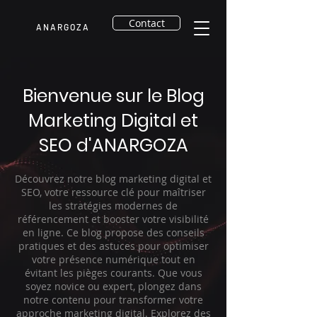
Contact
A N A R G O Z A
Bienvenue sur le Blog
Marketing Digital et
SEO d'ANARGOZA
Découvrez notre blog marketing digital et
SEO, votre ressource clé pour maîtriser
les stratégies modernes de
référencement et booster votre visibilité
en ligne. Ce blog propose des conseils
pratiques et des astuces pour optimiser
votre présence numérique tout en
évitant les pièges courants. Que vous
soyez novice ou expert, plongez dans
notre contenu pour transformer votre
approche marketing digital. Explorez des