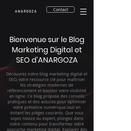
Contact
A N A R G O Z A
Bienvenue sur le Blog
Marketing Digital et
SEO d'ANARGOZA
Découvrez notre blog marketing digital et
SEO, votre ressource clé pour maîtriser
les stratégies modernes de
référencement et booster votre visibilité
en ligne. Ce blog propose des conseils
pratiques et des astuces pour optimiser
votre présence numérique tout en
évitant les pièges courants. Que vous
soyez novice ou expert, plongez dans
notre contenu pour transformer votre
approche marketing digital. Explorez des