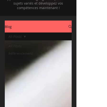
sujets variés et développez vos
compétences maintenant !
Blog
All Posts
All Posts
Référencement