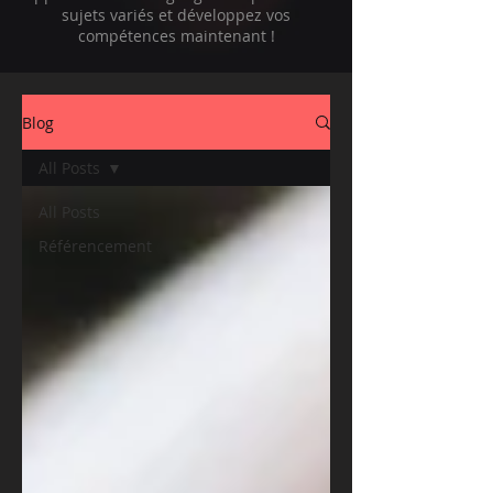
sujets variés et développez vos
compétences maintenant !
Blog
All Posts
All Posts
Référencement