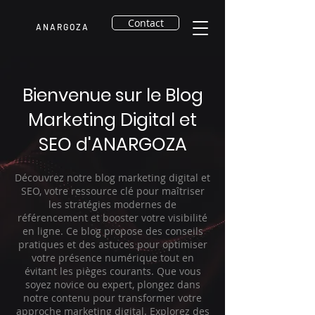
Contact
A N A R G O Z A
Bienvenue sur le Blog
Marketing Digital et
SEO d'ANARGOZA
Découvrez notre blog marketing digital et
SEO, votre ressource clé pour maîtriser
les stratégies modernes de
référencement et booster votre visibilité
en ligne. Ce blog propose des conseils
pratiques et des astuces pour optimiser
votre présence numérique tout en
évitant les pièges courants. Que vous
soyez novice ou expert, plongez dans
notre contenu pour transformer votre
approche marketing digital. Explorez des